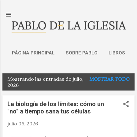
Ir al contenido principal
PÁGINA PRINCIPAL
SOBRE PABLO
LIBROS
MENTORÍA
MÁS…
CONTACTO
Mostrando las entradas de julio,
MOSTRAR TODO
E
2026
n
t
La biología de los límites: cómo un
"no" a tiempo sana tus células
r
a
julio 06, 2026
d