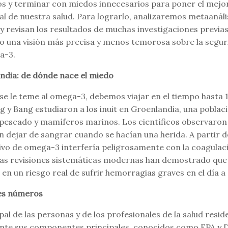
tos y terminar con miedos innecesarios para poner el mej
real de nuestra salud. Para lograrlo, analizaremos metaanál
 revisan los resultados de muchas investigaciones previas
do una visión más precisa y menos temorosa sobre la segu
a-3.
andia: de dónde nace el miedo
e le teme al omega-3, debemos viajar en el tiempo hasta 1
 y Bang estudiaron a los inuit en Groenlandia, una poblaci
 pescado y mamíferos marinos. Los científicos observaron
dejar de sangrar cuando se hacían una herida. A partir de 
vo de omega-3 interfería peligrosamente con la coagulaci
 las revisiones sistemáticas modernas han demostrado que
 en un riesgo real de sufrir hemorragias graves en el día a 
des números
al de las personas y de los profesionales de la salud resid
nte sus componentes principales, conocidos como EPA y 