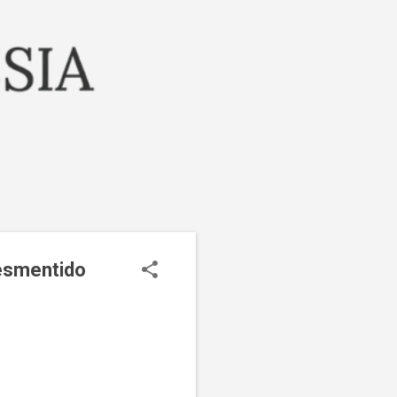
O
desmentido