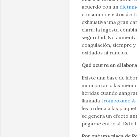
acuerdo con un
dictame
consumo de estos ácid
exhaustiva una gran can
clara: la ingesta comb
seguridad. No aumenta 
coagulación, siempre y 
oxidados ni rancios.
Qué ocurre en el labor
Existe una base de labo
incorporan a las membra
heridas cuando sangramo
llamada
tromboxano A₂
les ordena a las plaqu
se genera un efecto ant
pegarse entre sí. Este 
Por qué una placa de P