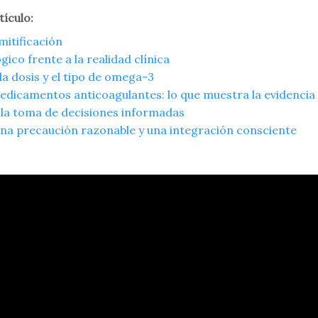
tículo:
mitificación
ico frente a la realidad clínica
 la dosis y el tipo de omega-3
edicamentos anticoagulantes: lo que muestra la evidencia 
 la toma de decisiones informadas
una precaución razonable y una integración consciente