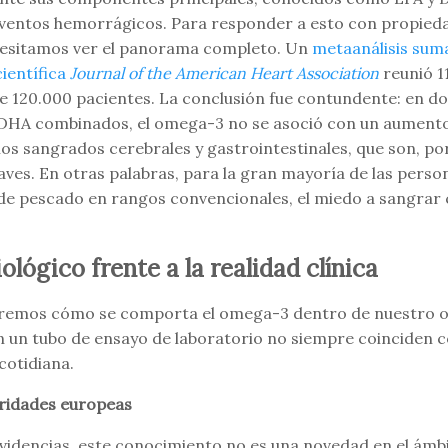
 eventos hemorrágicos. Para responder a esto con propied
cesitamos ver el panorama completo. Un
metaanálisis sum
científica
Journal of the American Heart Association
reunió 11
e 120.000 pacientes. La conclusión fue contundente: en do
 DHA combinados, el omega-3 no se asoció con un aumento
los sangrados cerebrales y gastrointestinales, que son, por
ves. En otras palabras, para la gran mayoría de las pers
de pescado en rangos convencionales, el miedo a sangrar 
lógico frente a la realidad clínica
aremos cómo se comporta el omega-3 dentro de nuestro o
n un tubo de ensayo de laboratorio no siempre coinciden 
cotidiana.
oridades europeas
evidencias, este conocimiento no es una novedad en el ámbi