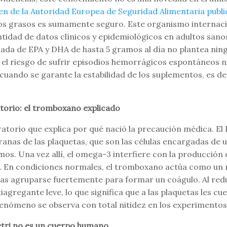
n de la Autoridad Europea de Seguridad Alimentaria publi
os grasos es sumamente seguro. Este organismo internaci
tidad de datos clínicos y epidemiológicos en adultos sanos
inada de EPA y DHA de hasta 5 gramos al día no plantea ni
el riesgo de sufrir episodios hemorrágicos espontáneos ni
cuando se garante la estabilidad de los suplementos, es de
atorio: el tromboxano explicado
ratorio que explica por qué nació la precaución médica. El 
nas de las plaquetas, que son las células encargadas de u
s. Una vez allí, el omega-3 interfiere con la producción 
. En condiciones normales, el tromboxano actúa como un
etas agruparse fuertemente para formar un coágulo. Al red
iagregante leve, lo que significa que a las plaquetas les c
fenómeno se observa con total nitidez en los experimentos
etri no es un cuerpo humano