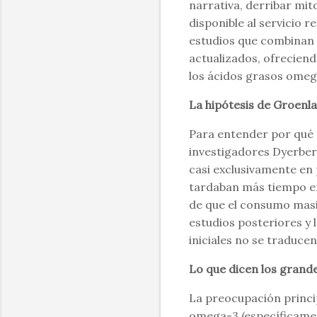
narrativa, derribar mi
disponible al servicio 
estudios que combinan y
actualizados, ofrecien
los ácidos grasos omeg
La hipótesis de Groenl
Para entender por qué s
investigadores Dyerberg
casi exclusivamente en
tardaban más tiempo en 
de que el consumo masi
estudios posteriores y
iniciales no se traducen
Lo que dicen los gran
La preocupación princip
omega-3 (específicame