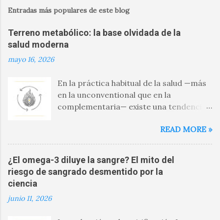
Entradas más populares de este blog
Terreno metabólico: la base olvidada de la
salud moderna
mayo 16, 2026
En la práctica habitual de la salud —más
en la unconventional que en la
complementaria— existe una tendencia
persistente: abordar problemas aislados
READ MORE »
como si fueran entidades
independientes; es decir, enfocarse en
los síntomas y desatender las causas .
¿El omega-3 diluye la sangre? El mito del
Glucosa elevada → se regula la glucosa
riesgo de sangrado desmentido por la
Presión alta → se baja la presión
ciencia
Colesterol elevado → se reduce el
junio 11, 2026
colesterol Este enfoque tiene utilidad
clínica, pero también una limitación