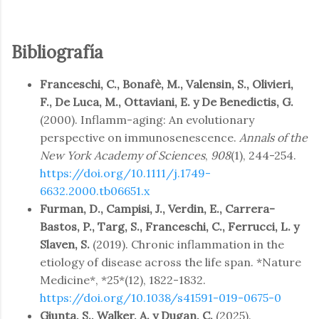
Bibliografía
Franceschi, C., Bonafè, M., Valensin, S., Olivieri,
F., De Luca, M., Ottaviani, E. y De Benedictis, G.
(2000). Inflamm-aging: An evolutionary
perspective on immunosenescence.
Annals of the
New York Academy of Sciences
,
908
(1), 244-254.
https://doi.org/10.1111/j.1749-
6632.2000.tb06651.x
Furman, D., Campisi, J., Verdin, E., Carrera-
Bastos, P., Targ, S., Franceschi, C., Ferrucci, L. y
Slaven, S.
(2019). Chronic inflammation in the
etiology of disease across the life span. *Nature
Medicine*, *25*(12), 1822-1832.
https://doi.org/10.1038/s41591-019-0675-0
Giunta, S., Walker, A. y Dugan, C.
(2025).