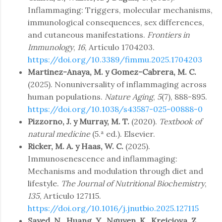
Inflammaging: Triggers, molecular mechanisms,
immunological consequences, sex differences,
and cutaneous manifestations.
Frontiers in
Immunology
,
16
, Artículo 1704203.
https://doi.org/10.3389/fimmu.2025.1704203
Martinez-Anaya, M. y Gomez-Cabrera, M. C.
(2025). Nonuniversality of inflammaging across
human populations.
Nature Aging
,
5
(7), 888-895.
https://doi.org/10.1038/s43587-025-00888-0
Pizzorno, J. y Murray, M. T.
(2020).
Textbook of
natural medicine
(5.ª ed.). Elsevier.
Ricker, M. A. y Haas, W. C.
(2025).
Immunosenescence and inflammaging:
Mechanisms and modulation through diet and
lifestyle.
The Journal of Nutritional Biochemistry
,
135
, Artículo 127115.
https://doi.org/10.1016/j.jnutbio.2025.127115
Sayed, N., Huang, Y., Nguyen, K., Krejciova, Z.,