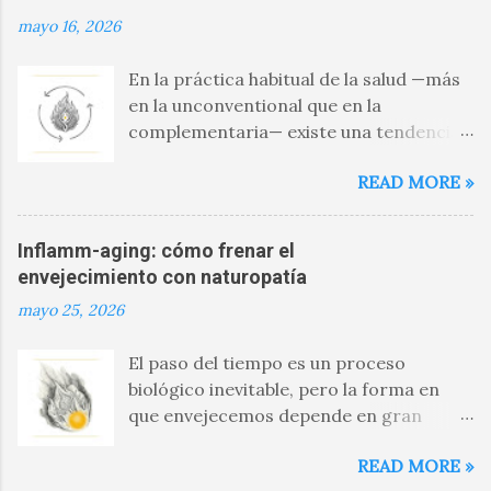
mayo 16, 2026
En la práctica habitual de la salud —más
en la unconventional que en la
complementaria— existe una tendencia
persistente: abordar problemas aislados
READ MORE »
como si fueran entidades
independientes; es decir, enfocarse en
los síntomas y desatender las causas .
Inflamm-aging: cómo frenar el
Glucosa elevada → se regula la glucosa
envejecimiento con naturopatía
Presión alta → se baja la presión
mayo 25, 2026
Colesterol elevado → se reduce el
colesterol Este enfoque tiene utilidad
El paso del tiempo es un proceso
clínica, pero también una limitación
biológico inevitable, pero la forma en
evidente: no busca profundizar por qué
que envejecemos depende en gran
múltiples alteraciones tienden a
medida de decisiones cotidianas. En las
aparecer juntas en una misma persona.
READ MORE »
últimas décadas, la ciencia médica y la
Desde la naturopatía, este fenómeno se